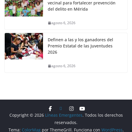
vecinal para fortalecer prevención
del delito en Mérida
agosto 6, 2026
Definen a las y los ganadores del
Premio Estatal de las Juventudes
2026
agosto 6, 2026
Copyright © 2026
Líneas Emergentes
. Todos los derechos
reservados.
Tema:
ColorMag
por ThemeGrill. Funciona con
WordPress
.