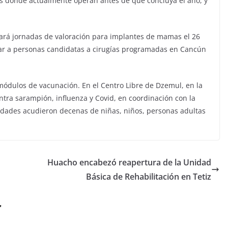
s donde actualmente operan antes de que concluya el año, y
zará jornadas de valoración para implantes de mamas el 26
izar a personas candidatas a cirugías programadas en Cancún
 módulos de vacunación. En el Centro Libre de Dzemul, en la
ntra sarampión, influenza y Covid, en coordinación con la
ividades acudieron decenas de niñas, niños, personas adultas
Huacho encabezó reapertura de la Unidad
Básica de Rehabilitación en Tetiz
r