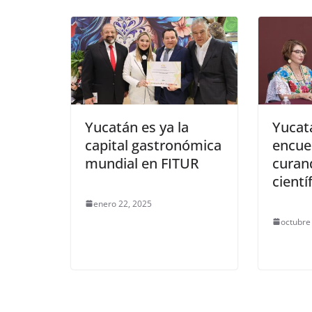
Yucatán es ya la
Yucat
capital gastronómica
encue
mundial en FITUR
curan
cientí
enero 22, 2025
octubre