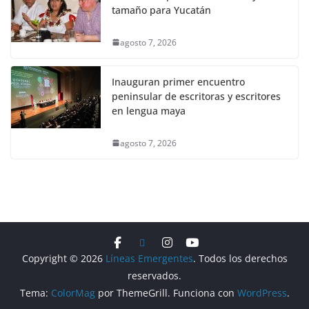
tamaño para Yucatán
agosto 7, 2026
Inauguran primer encuentro
peninsular de escritoras y escritores
en lengua maya
agosto 7, 2026
Copyright © 2026
Líneas Emergentes
. Todos los derechos
reservados.
Tema:
ColorMag
por ThemeGrill. Funciona con
WordPress
.