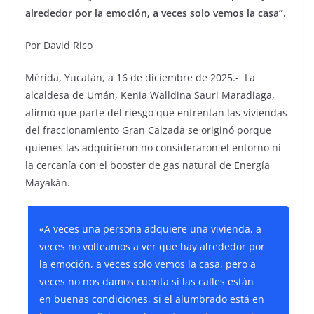
alrededor por la emoción, a veces solo vemos la casa”.
Por David Rico
Mérida, Yucatán, a 16 de diciembre de 2025.- La
alcaldesa de Umán, Kenia Walldina Sauri Maradiaga,
afirmó que parte del riesgo que enfrentan las viviendas
del fraccionamiento Gran Calzada se originó porque
quienes las adquirieron no consideraron el entorno ni
la cercanía con el booster de gas natural de Energía
Mayakán.
«A veces una persona adquiere una vivienda, a
veces no volteamos a ver que hay alrededor por
la emoción, a veces solo vemos la casa, pero a
veces no nos damos cuenta si las calles están
en buenas condiciones, si el alumbrado está en