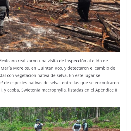
Mexicano realizaron una visita de inspección al ejido de
 María Morelos, en Quintan Roo, y detectaron el cambio de
tal con vegetación nativa de selva. En este lugar se
m³ de especies nativas de selva, entre las que se encontraron
, y caoba, Swietenia macrophylla, listadas en el Apéndice II