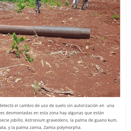
 detectó el cambio de uso de suelo sin autorización en una
ecies desmontadas en esta zona hay algunas que están
cie jobillo, Astronium graveolens, la palma de guano kum,
diata, y la palma zamia, Zamia polymorpha.