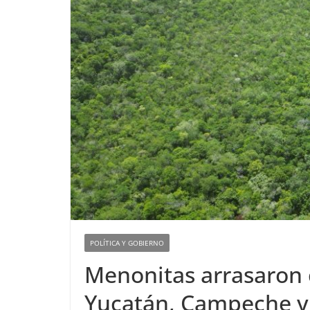
POLÍTICA Y GOBIERNO
Menonitas arrasaron 
Yucatán, Campeche y