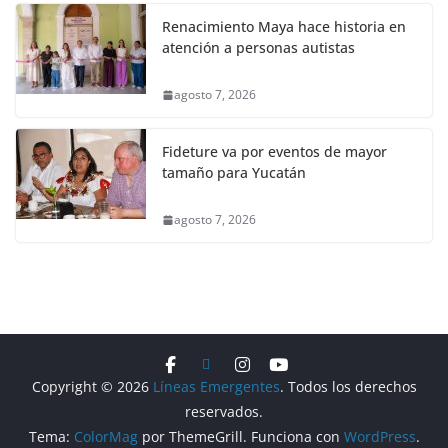
Renacimiento Maya hace historia en
atención a personas autistas
agosto 7, 2026
Fideture va por eventos de mayor
tamaño para Yucatán
agosto 7, 2026
Copyright © 2026
Líneas Emergentes
. Todos los derechos
reservados.
Tema:
ColorMag
por ThemeGrill. Funciona con
WordPress
.