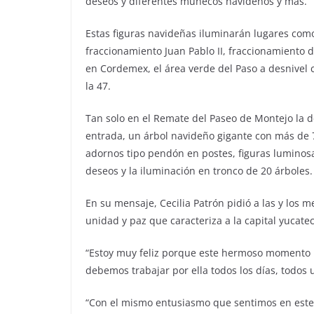
deseos y diferentes muñecos navideños y más.
Estas figuras navideñas iluminarán lugares como
fraccionamiento Juan Pablo II, fraccionamiento 
en Cordemex, el área verde del Paso a desnivel ce
la 47.
Tan solo en el Remate del Paseo de Montejo la d
entrada, un árbol navideño gigante con más de 7
adornos tipo pendón en postes, figuras luminosa
deseos y la iluminación en tronco de 20 árboles.
En su mensaje, Cecilia Patrón pidió a las y los 
unidad y paz que caracteriza a la capital yucatec
“Estoy muy feliz porque este hermoso momento n
debemos trabajar por ella todos los días, todos
“Con el mismo entusiasmo que sentimos en est