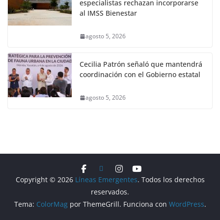
especialistas rechazan incorporarse
al IMSS Bienestar
agosto 5, 2026
Cecilia Patrón señaló que mantendrá
coordinación con el Gobierno estatal
agosto 5, 2026
Copyright © 2026
Líneas Emergentes
. Todos los derechos
reservados.
Tema:
ColorMag
por ThemeGrill. Funciona con
WordPress
.