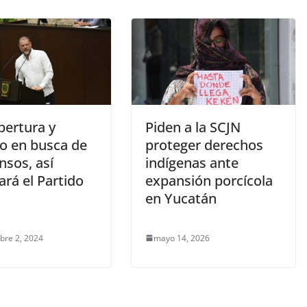
pertura y
Piden a la SCJN
go en busca de
proteger derechos
nsos, así
indígenas ante
ará el Partido
expansión porcícola
en Yucatán
bre 2, 2024
mayo 14, 2026