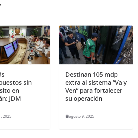
r
ás
Destinan 105 mdp
puestos sin
extra al sistema “Va y
sito en
Ven” para fortalecer
án: JDM
su operación
, 2025
agosto 9, 2025