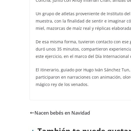
Concha, junto con Andy Interián Chan, ambas d
Un grupo de atletas proveniente de Instituto del
muestra, con la finalidad de sentir e imaginar c
miel, mazorcas de maíz real y réplicas elaborad
De esa misma forma, tuvieron contacto con ese gr
duró unos 35 minutos, compartieron experienci
este ejercicio, en el marco del Día Internaciona
El itinerario, guiado por Hugo Iván Sánchez Tu
participaron en narraciones con animación, olore
mágico rey de los venados.
Nacen bebés en Navidad