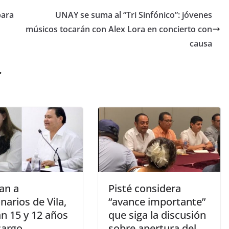
para
UNAY se suma al “Tri Sinfónico”: jóvenes
músicos tocarán con Alex Lora en concierto con
causa
r
an a
Pisté considera
narios de Vila,
“avance importante”
n 15 y 12 años
que siga la discusión
cargo
sobre apertura del