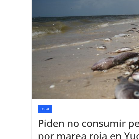
LOCAL
Piden no consumir pe
por marea roja en Yu