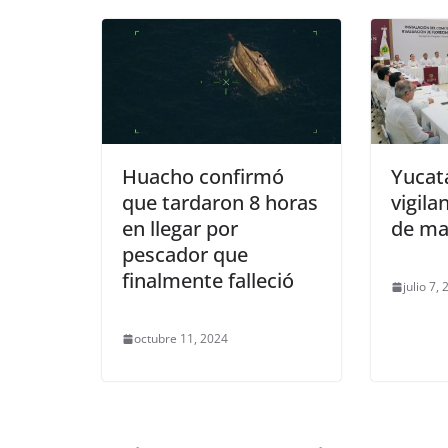
Huacho confirmó
Yucat
que tardaron 8 horas
vigila
en llegar por
de ma
pescador que
finalmente falleció
julio 7,
octubre 11, 2024