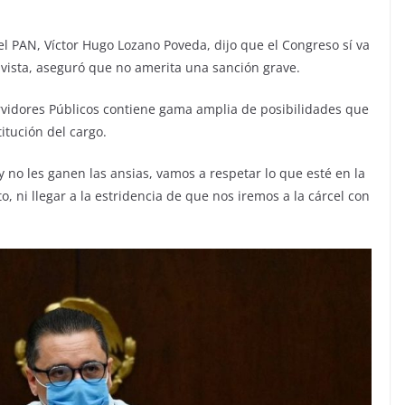
el PAN, Víctor Hugo Lozano Poveda, dijo que el Congreso sí va
vista, aseguró que no amerita una sanción grave.
rvidores Públicos contiene gama amplia de posibilidades que
itución del cargo.
y no les ganen las ansias, vamos a respetar lo que esté en la
 ni llegar a la estridencia de que nos iremos a la cárcel con