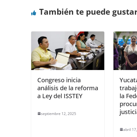
También te puede gusta
Congreso inicia
Yucatá
análisis de la reforma
traba
a Ley del ISSTEY
la Fed
procu
justic
septiembre 12, 2025
abril 17