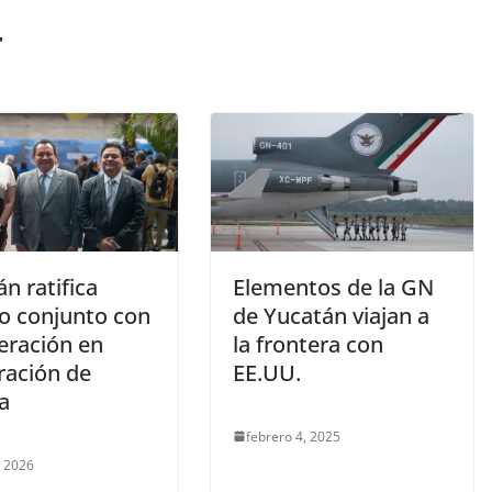
r
n ratifica
Elementos de la GN
jo conjunto con
de Yucatán viajan a
eración en
la frontera con
ración de
EE.UU.
ia
febrero 4, 2025
, 2026