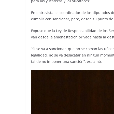
para las yucatecas y los yucatecos”.
En entrevista, el coordinador de los diputados d
cumplir con sancionar, pero, desde su punto de 
Expuso que la Ley de Responsabilidad de los Se
van desde la amonestación privada hasta la dest
“Sí se va a sancionar, que no se coman las uñas 
legalidad, no se va desacatar en ningún momento,
tal de no imponer una sanción”, exclamó.