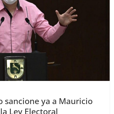
o sancione ya a Mauricio
 la Ley Electoral