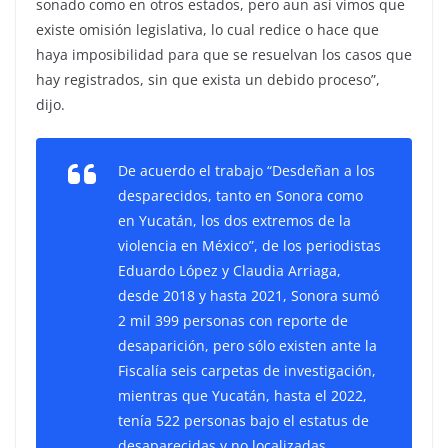
sonado como en otros estados, pero aun así vimos que
existe omisión legislativa, lo cual redice o hace que
haya imposibilidad para que se resuelvan los casos que
hay registrados, sin que exista un debido proceso”,
dijo.
De acuerdo el trabajo “Desdeñan a los
desparecidos, tanto en Sonora como
en Yucatán, los dos extremos de la
violencia en México”, de los periodistas
Eduardo López y Claudia Arriaga,
desde 2018 y hasta 2021, Sonora sumó
2 mil 399 personas con reporte de
desaparición, pero sólo existen ante la
Fiscalía seis carpetas de investigación,
mientras que Yucatán, hasta el 2022,
tenía 522 personas bajo el estatus de
desaparecidas y no localizadas.