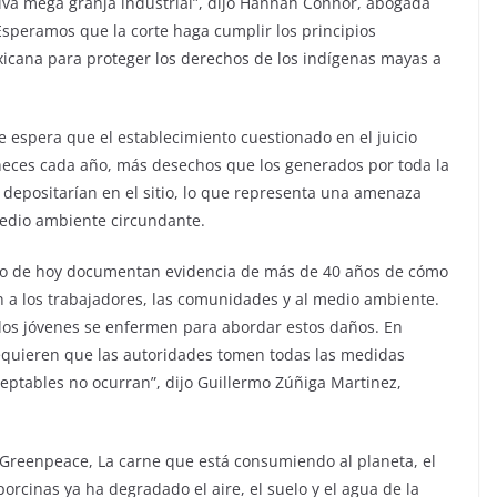
iva mega granja industrial”, dijo Hannah Connor, abogada
“Esperamos que la corte haga cumplir los principios
icana para proteger los derechos de los indígenas mayas a
 espera que el establecimiento cuestionado en el juicio
 heces cada año, más desechos que los generados por toda la
depositarían en el sitio, lo que representa una amenaza
medio ambiente circundante.
crito de hoy documentan evidencia de más de 40 años de cómo
n a los trabajadores, las comunidades y al medio ambiente.
los jóvenes se enfermen para abordar estos daños. En
requieren que las autoridades tomen todas las medidas
eptables no ocurran”, dijo Guillermo Zúñiga Martinez,
Greenpeace, La carne que está consumiendo al planeta, el
rcinas ya ha degradado el aire, el suelo y el agua de la