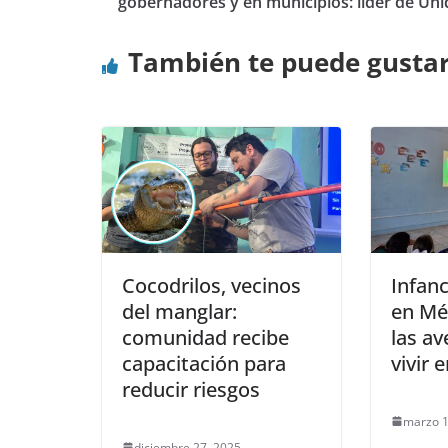
gobernadores y en municipios: líder de Un
También te puede gusta
Cocodrilos, vecinos
Infan
del manglar:
en Mé
comunidad recibe
las a
capacitación para
vivir 
reducir riesgos
marzo 1
diciembre 27, 2025