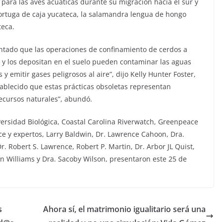
ara las aves acuáticas durante su migración hacia el sur y
 tortuga de caja yucateca, la salamandra lengua de hongo
teca.
entado que las operaciones de confinamiento de cerdos a
s y los depositan en el suelo pueden contaminar las aguas
y emitir gases peligrosos al aire”, dijo Kelly Hunter Foster,
ablecido que estas prácticas obsoletas representan
ecursos naturales”, abundó.
versidad Biológica, Coastal Carolina Riverwatch, Greenpeace
e y expertos, Larry Baldwin, Dr. Lawrence Cahoon, Dra.
Dr. Robert S. Lawrence, Robert P. Martin, Dr. Arbor JL Quist,
nn Williams y Dra. Sacoby Wilson, presentaron este 25 de
s
Ahora sí, el matrimonio igualitario será una