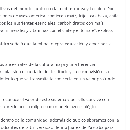
itivas del mundo, junto con la mediterránea y la china. Por
ciones de Mesoamérica: comieron maíz, frijol, calabaza, chile
odos los nutrientes esenciales: carbohidratos con maíz;
a; minerales y vitaminas con el chile y el tomate”, explicó.
Isidro señaló que la milpa integra educación y amor por la
s ancestrales de la cultura maya y una herencia
ícola, sino el cuidado del territorio y su cosmovisión. La
ocimiento que se transmite la convierte en un valor profundo
 reconoce el valor de este sistema y por ello convive con
el aprecio por la milpa como modelo agroecológico.
s dentro de la comunidad, además de que colaboramos con la
studiantes de la Universidad Benito Juárez de Yaxcabá para