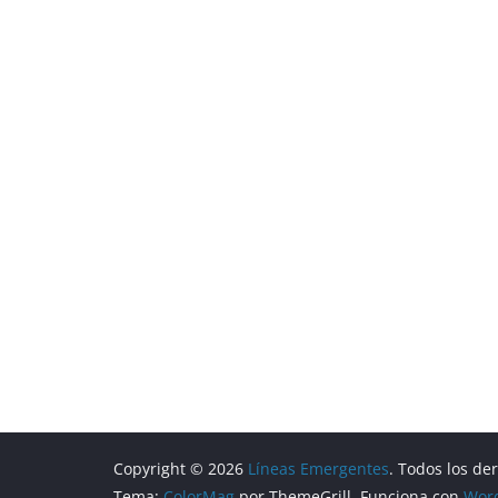
Copyright © 2026
Líneas Emergentes
. Todos los de
Tema:
ColorMag
por ThemeGrill. Funciona con
Wor