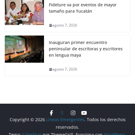
Fideture va por eventos de mayor
tamaño para Yucatán
agosto 7, 2026
Inauguran primer encuentro
peninsular de escritoras y escritores
en lengua maya
agosto 7, 2026
Copyright © 2026
Líneas Emergentes
. Todos los derechos
reservados.
Tema:
ColorMag
por ThemeGrill. Funciona con
WordPress
.