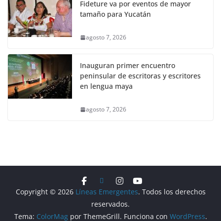
Fideture va por eventos de mayor
tamaño para Yucatán
agosto 7, 2026
Inauguran primer encuentro
peninsular de escritoras y escritores
en lengua maya
agosto 7, 2026
Copyright © 2026
Líneas Emergentes
. Todos los derechos
reservados.
Tema:
ColorMag
por ThemeGrill. Funciona con
WordPress
.