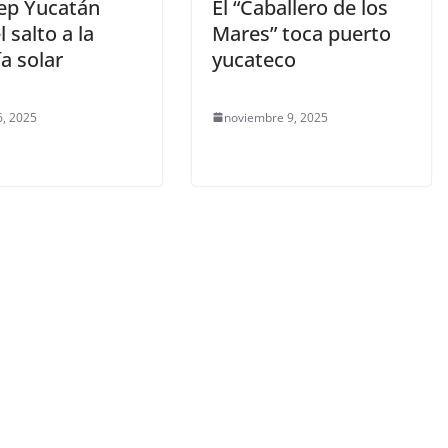
ep Yucatán
El “Caballero de los
l salto a la
Mares” toca puerto
a solar
yucateco
6, 2025
noviembre 9, 2025