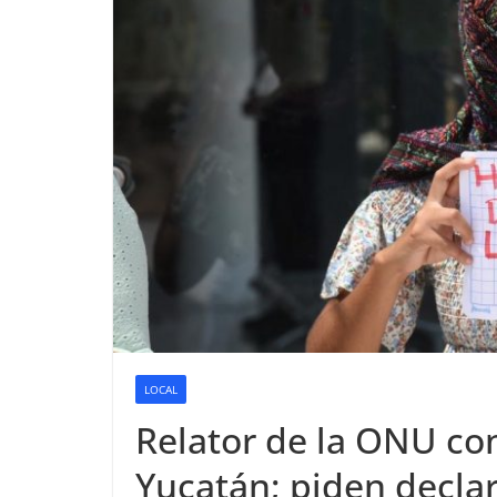
LOCAL
Relator de la ONU con
Yucatán; piden decla