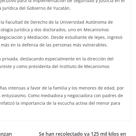
ecutivo para la Implementación de Seguridad y Justicia en el
 Jurídica del Gobierno de Yucatán.
e la Facultad de Derecho de la Universidad Autónoma de
cología Jurídica y dos doctorados, uno en Mecanismos
 Negociación y Mediación. Desde estudiante de leyes, ingresó
ún más en la defensa de las personas más vulnerables.
 privada, destacando especialmente en la dirección del
Sureste y como presidenta del Instituto de Mecanismos
s intensas a favor de la familia y los menores de edad, por
con entusiasmo. Como mediadora y negociadora con padres de
enfatizó la importancia de la escucha activa del menor para
anzan
Se han recolectado ya 125 mil kilos en