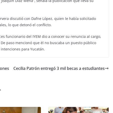
Joaquín Díaz Mena”, señala la publicación que lleva su
vera discutió con Dafne López, quien le había solicitado
les, lo que detonó el conflicto.
nces funcionario del IYEM dio a conocer su renuncia al cargo,
 De paso mencionó que él no buscaba un puesto público
 intenciones para Yucatán.
lones
Cecilia Patrón entregó 3 mil becas a estudiantes
r