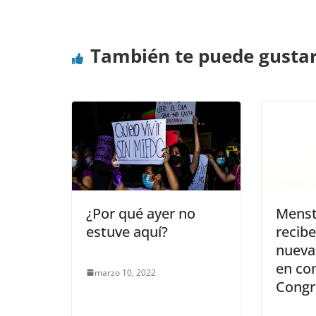
También te puede gusta
¿Por qué ayer no
Menst
estuve aquí?
recibe
nueva
en co
marzo 10, 2022
Congr