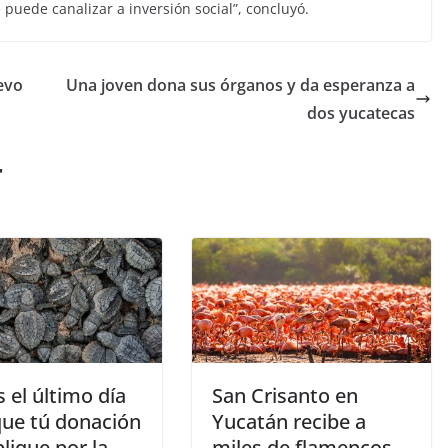
 puede canalizar a inversión social”, concluyó.
evo
Una joven dona sus órganos y da esperanza a
dos yucatecas
r
 el último día
San Crisanto en
que tú donación
Yucatán recibe a
lique por la
miles de flamencos