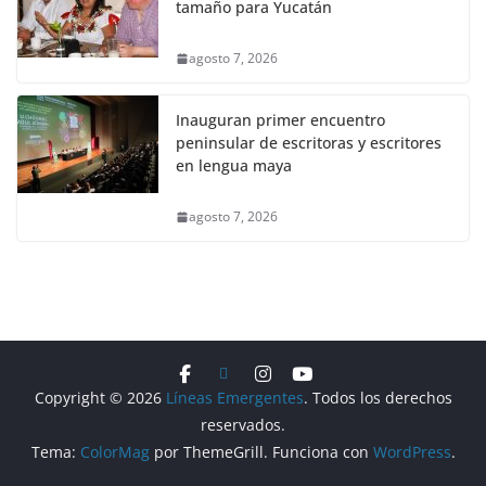
tamaño para Yucatán
agosto 7, 2026
Inauguran primer encuentro
peninsular de escritoras y escritores
en lengua maya
agosto 7, 2026
Copyright © 2026
Líneas Emergentes
. Todos los derechos
reservados.
Tema:
ColorMag
por ThemeGrill. Funciona con
WordPress
.