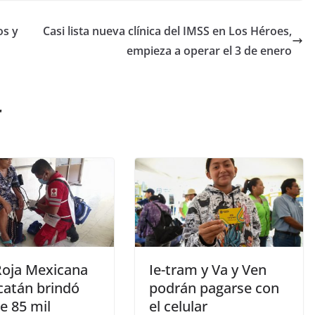
os y
Casi lista nueva clínica del IMSS en Los Héroes,
empieza a operar el 3 de enero
r
Roja Mexicana
Ie-tram y Va y Ven
catán brindó
podrán pagarse con
e 85 mil
el celular