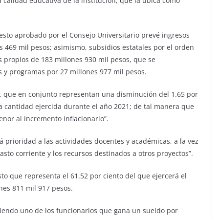
a calidad educativa de la institución, que la ubica como
esto aprobado por el Consejo Universitario prevé ingresos
s 469 mil pesos; asimismo, subsidios estatales por el orden
s propios de 183 millones 930 mil pesos, que se
 y programas por 27 millones 977 mil pesos.
os, que en conjunto representan una disminución del 1.65 por
la cantidad ejercida durante el año 2021; de tal manera que
enor al incremento inflacionario”.
 prioridad a las actividades docentes y académicas, a la vez
asto corriente y los recursos destinados a otros proyectos”.
o que representa el 61.52 por ciento del que ejercerá el
nes 811 mil 917 pesos.
 siendo uno de los funcionarios que gana un sueldo por