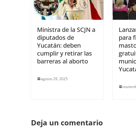
Ministra de la SCJN a
Lanza
diputados de
para f
Yucatán: deben
masto
cumplir y retirar las
gratu
barreras al aborto
munic
Yucat
agosto 29, 2025
noviemb
Deja un comentario