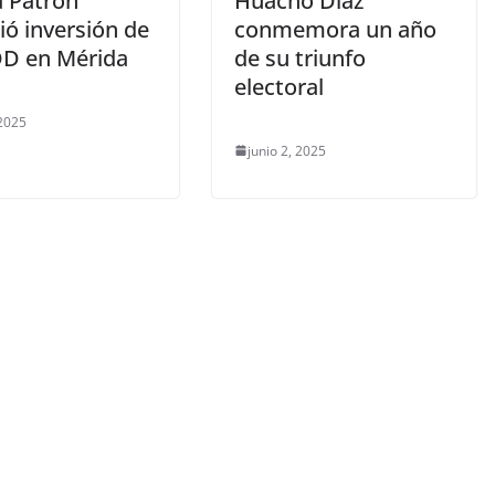
a Patrón
Huacho Díaz
ió inversión de
conmemora un año
D en Mérida
de su triunfo
electoral
 2025
junio 2, 2025