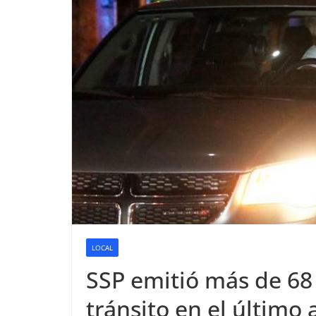
LOCAL
SSP emitió más de 68 
tránsito en el último