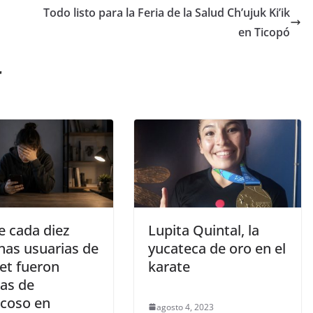
Todo listo para la Feria de la Salud Ch’ujuk Ki’ik
en Ticopó
r
e cada diez
Lupita Quintal, la
nas usuarias de
yucateca de oro en el
et fueron
karate
mas de
acoso en
agosto 4, 2023