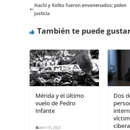
Hachi y Xolito fueron envenenados; piden
justicia
También te puede gusta
Mérida y el último
Dos d
vuelo de Pedro
perso
Infante
intern
vícti
ciber
abril 15, 2023