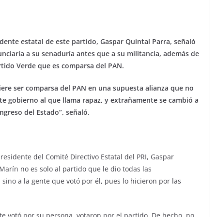
idente estatal de este partido, Gaspar Quintal Parra, señaló
unciaría a su senaduría antes que a su militancia, además de
artido Verde que es comparsa del PAN.
iere ser comparsa del PAN en una supuesta alianza que no
ste gobierno al que llama rapaz, y extrañamente se cambió a
ngreso del Estado”, señaló.
esidente del Comité Directivo Estatal del PRI, Gaspar
Marín no es solo al partido que le dio todas las
sino a la gente que votó por él, pues lo hicieron por las
 votó por su persona, votaron por el partido. De hecho, no