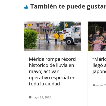
También te puede gusta
Mérida rompe récord
“Mérid
histórico de lluvia en
llegó 
mayo; activan
Japon
operativo especial en
toda la ciudad
mayo 29
mayo 29, 2026