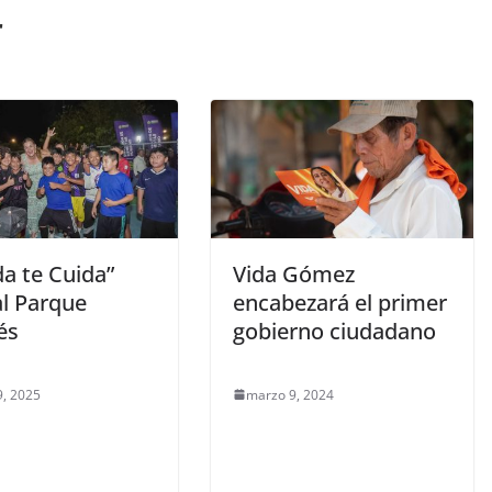
r
a te Cuida”
Vida Gómez
al Parque
encabezará el primer
és
gobierno ciudadano
, 2025
marzo 9, 2024