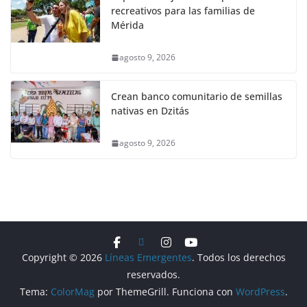
recreativos para las familias de
Mérida
agosto 9, 2026
Crean banco comunitario de semillas
nativas en Dzitás
agosto 9, 2026
Copyright © 2026
Líneas Emergentes
. Todos los derechos
reservados.
Tema:
ColorMag
por ThemeGrill. Funciona con
WordPress
.