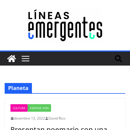
Planeta
CULTURA
EMERGE VIDA
diciembre 13, 2022
David Rico
Presentan poemario con una