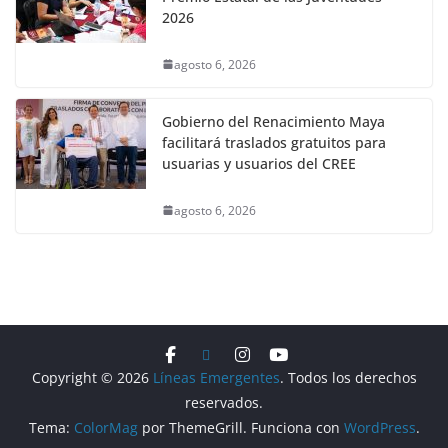
2026
agosto 6, 2026
Gobierno del Renacimiento Maya
facilitará traslados gratuitos para
usuarias y usuarios del CREE
agosto 6, 2026
Copyright © 2026
Líneas Emergentes
. Todos los derechos
reservados.
Tema:
ColorMag
por ThemeGrill. Funciona con
WordPress
.