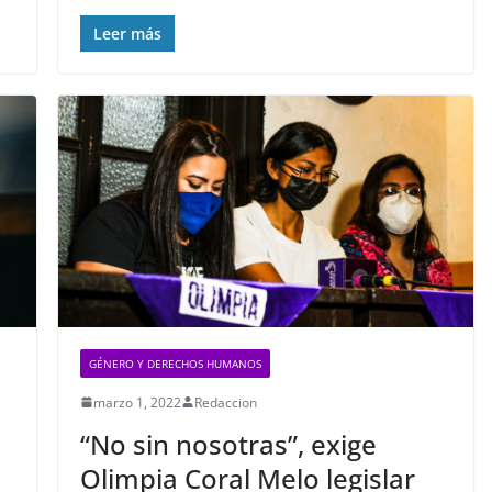
Leer más
GÉNERO Y DERECHOS HUMANOS
marzo 1, 2022
Redaccion
“No sin nosotras”, exige
Olimpia Coral Melo legislar