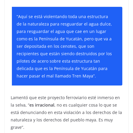
“Aquí se está violentando toda una estructura
de la naturaleza para resguardar el agua dulce,
para resguardar el agua que cae en un lugar
como es la Península de Yucatán, pero que va a
ser depositada en los cenotes, que son
recipientes que están siendo destruidos por los
pilotes de acero sobre esta estructura tan
delicada que es la Península de Yucatán para
hacer pasar el mal llamado Tren Maya”.
Lamentó que este proyecto ferroviario esté inmerso en
la selva, “
es irracional
, no es cualquier cosa lo que se
está denunciando en esta violación a los derechos de la
naturaleza y los derechos del pueblo maya. Es muy
grave”.