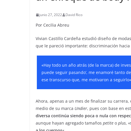
junio 27, 2022
David Rico
Por Cecilia Abreu
Vivian Castillo Cardeña estudió diseño de modas
que le pareció importante: discriminación hacia 
«Hay todo un año atrás (de la marca) de inves
puede seguir pasando’, me enamoré tanto de
ese transcurso que, me motivaron a seguirlo»
Ahora, apenas a un mes de finalizar su carrera, o
medio de su marca
Undier
, pues con base en es
diversa continúa siendo poca o nula con respe
aunque hayan agregado tamaños
petite
o
plus
, «
a los cuerpos
«.