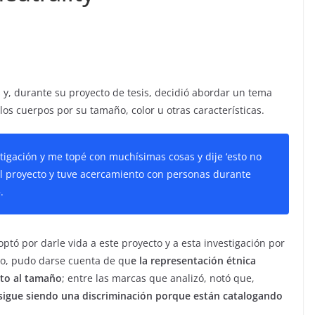
 y, durante su proyecto de tesis, decidió abordar un tema
los cuerpos por su tamaño, color u otras características.
tigación y me topé con muchísimas cosas y dije ‘esto no
l proyecto y tuve acercamiento con personas durante
.
ptó por darle vida a este proyecto y a esta investigación por
to, pudo darse cuenta de qu
e la representación étnica
cto al tamaño
; entre las marcas que analizó, notó que,
sigue siendo una discriminación porque están catalogando