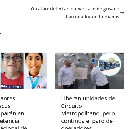
Yucatán: detectan nuevo caso de gusano
barrenador en humanos
r
iantes
Liberan unidades de
ecos
Circuito
iparán en
Metropolitano, pero
tencia
continúa el paro de
acional de
operadores