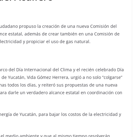
iudadano propuso la creación de una nueva Comisión del
ance estatal, además de crear también en una Comisión de
lectricidad y propiciar el uso de gas natural.
co del Día Internacional del Clima y el recién celebrado Día
 de Yucatán, Vida Gómez Herrera, urgió a no solo “colgarse”
mas todos los días, y reiteró sus propuestas de una nueva
ara darle un verdadero alcance estatal en coordinación con
gía de Yucatán, para bajar los costos de la electricidad y
 el medio ambiente y que al mismo tiempo resolverán