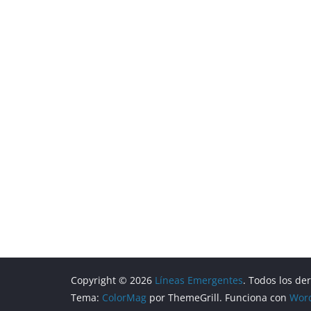
Copyright © 2026
Líneas Emergentes
. Todos los de
Tema:
ColorMag
por ThemeGrill. Funciona con
Wor