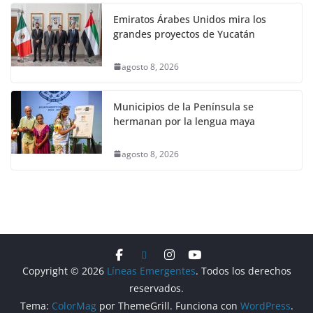
Emiratos Árabes Unidos mira los
grandes proyectos de Yucatán
agosto 8, 2026
Municipios de la Península se
hermanan por la lengua maya
agosto 8, 2026
Copyright © 2026
Líneas Emergentes
. Todos los derechos
reservados.
Tema:
ColorMag
por ThemeGrill. Funciona con
WordPress
.