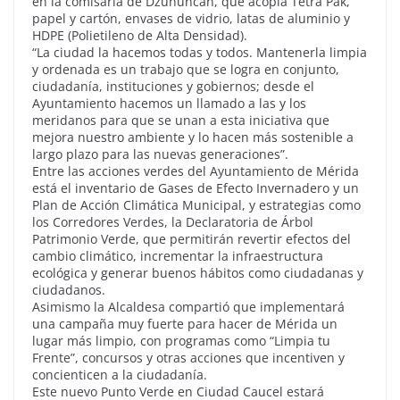
en la comisaría de Dzununcán, que acopia Tetra Pak,
papel y cartón, envases de vidrio, latas de aluminio y
HDPE (Polietileno de Alta Densidad).
“La ciudad la hacemos todas y todos. Mantenerla limpia
y ordenada es un trabajo que se logra en conjunto,
ciudadanía, instituciones y gobiernos; desde el
Ayuntamiento hacemos un llamado a las y los
meridanos para que se unan a esta iniciativa que
mejora nuestro ambiente y lo hacen más sostenible a
largo plazo para las nuevas generaciones”.
Entre las acciones verdes del Ayuntamiento de Mérida
está el inventario de Gases de Efecto Invernadero y un
Plan de Acción Climática Municipal, y estrategias como
los Corredores Verdes, la Declaratoria de Árbol
Patrimonio Verde, que permitirán revertir efectos del
cambio climático, incrementar la infraestructura
ecológica y generar buenos hábitos como ciudadanas y
ciudadanos.
Asimismo la Alcaldesa compartió que implementará
una campaña muy fuerte para hacer de Mérida un
lugar más limpio, con programas como “Limpia tu
Frente”, concursos y otras acciones que incentiven y
concienticen a la ciudadanía.
Este nuevo Punto Verde en Ciudad Caucel estará