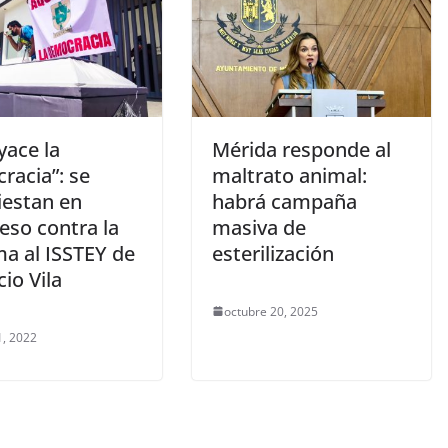
yace la
Mérida responde al
racia”: se
maltrato animal:
iestan en
habrá campaña
eso contra la
masiva de
ma al ISSTEY de
esterilización
io Vila
octubre 20, 2025
, 2022