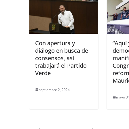
Con apertura y
“Aquí 
diálogo en busca de
democ
consensos, así
manif
trabajará el Partido
Congr
Verde
refor
Mauric
septiembre 2, 2024
mayo 31