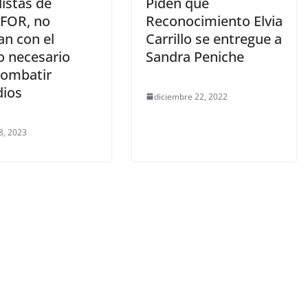
istas de
Piden que
FOR, no
Reconocimiento Elvia
an con el
Carrillo se entregue a
o necesario
Sandra Peniche
combatir
dios
diciembre 22, 2022
8, 2023