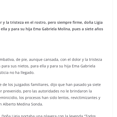
y la tristeza en el rostro, pero siempre firme, doña Ligia
 ella y para su hija Ema Gabriela Molina, pues a siete años
bativa, de pie, aunque cansada, con el dolor y la tristeza
a para sus nietos, para ella y para su hija Ema Gabriela
sticia no ha llegado.
 de los juzgados familiares, dijo que han pasado ya siete
 prevenido, pero las autoridades no le brindaron la
inicidio, los procesos han sido lentos, revictimizantes y
ín Alberto Medina Sonda.
ja, Doña Ligia portaba una playera con la leyenda “Todos