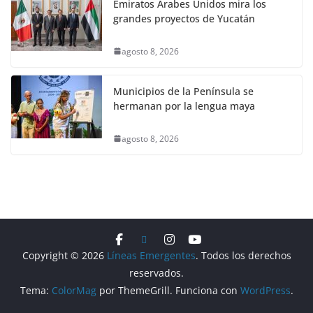
Emiratos Árabes Unidos mira los
grandes proyectos de Yucatán
agosto 8, 2026
Municipios de la Península se
hermanan por la lengua maya
agosto 8, 2026
Copyright © 2026
Líneas Emergentes
. Todos los derechos
reservados.
Tema:
ColorMag
por ThemeGrill. Funciona con
WordPress
.