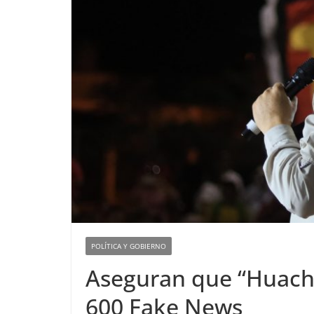
POLÍTICA Y GOBIERNO
Aseguran que “Huacho
600 Fake News