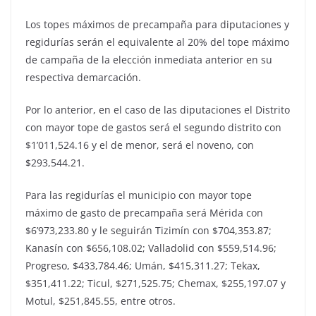
Los topes máximos de precampaña para diputaciones y
regidurías serán el equivalente al 20% del tope máximo
de campaña de la elección inmediata anterior en su
respectiva demarcación.
Por lo anterior, en el caso de las diputaciones el Distrito
con mayor tope de gastos será el segundo distrito con
$1’011,524.16 y el de menor, será el noveno, con
$293,544.21.
Para las regidurías el municipio con mayor tope
máximo de gasto de precampaña será Mérida con
$6’973,233.80 y le seguirán Tizimín con $704,353.87;
Kanasín con $656,108.02; Valladolid con $559,514.96;
Progreso, $433,784.46; Umán, $415,311.27; Tekax,
$351,411.22; Ticul, $271,525.75; Chemax, $255,197.07 y
Motul, $251,845.55, entre otros.