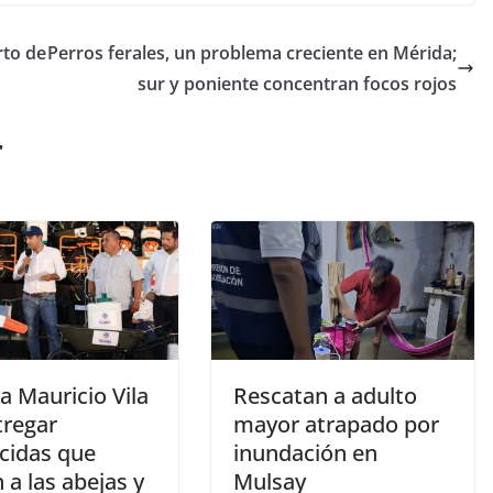
rto de
Perros ferales, un problema creciente en Mérida;
sur y poniente concentran focos rojos
r
a Mauricio Vila
Rescatan a adulto
tregar
mayor atrapado por
icidas que
inundación en
a las abejas y
Mulsay