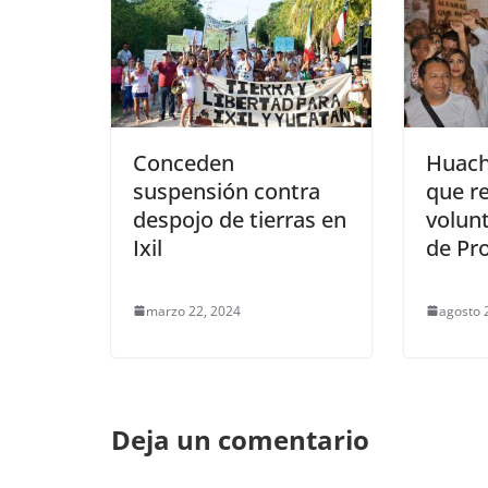
Conceden
Huach
suspensión contra
que re
despojo de tierras en
volun
Ixil
de Pr
marzo 22, 2024
agosto 
Deja un comentario