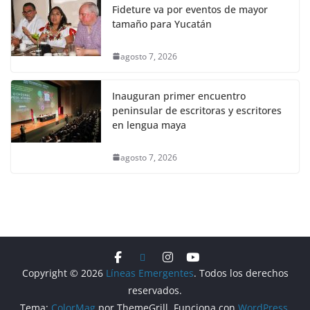
Fideture va por eventos de mayor
tamaño para Yucatán
agosto 7, 2026
Inauguran primer encuentro
peninsular de escritoras y escritores
en lengua maya
agosto 7, 2026
Copyright © 2026
Líneas Emergentes
. Todos los derechos
reservados.
Tema:
ColorMag
por ThemeGrill. Funciona con
WordPress
.