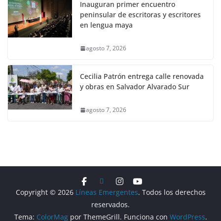
Inauguran primer encuentro
peninsular de escritoras y escritores
en lengua maya
agosto 7, 2026
Cecilia Patrón entrega calle renovada
y obras en Salvador Alvarado Sur
agosto 7, 2026
Copyright © 2026
Líneas Emergentes
. Todos los derechos
reservados.
Tema:
ColorMag
por ThemeGrill. Funciona con
WordPress
.